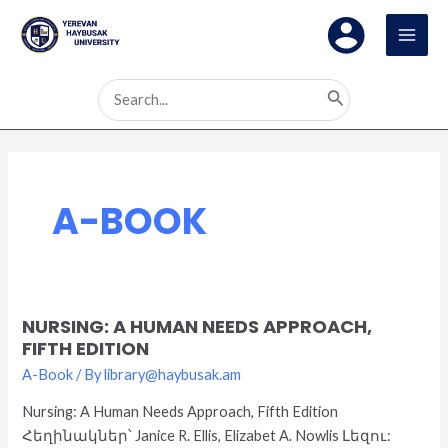
Skip
Post
MAI
to
pagination
MEN
content
Search
for:
A-BOOK
NURSING: A HUMAN NEEDS APPROACH,
Nursing:
FIFTH EDITION
A
A-Book
/ By
library@haybusak.am
Human
Needs
Nursing: A Human Needs Approach, Fifth Edition
Approach,
Հեղինակներ՝ Janice R. Ellis, Elizabet A. Nowlis Լեզու:
Fifth