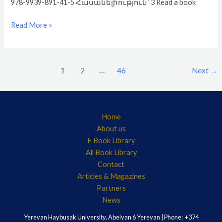
978-9939-891-41-5 Հասանելիություն՝ 3 Read a book
Read More »
1
2
…
46
Next
→
Home
About us
E Book Library
All Book Library
Contact
Articles & Magazines
Partners
News
Yerevan Haybusak University, Abelyan 6 Yerevan | Phone: +374