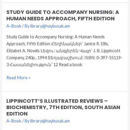
Edition
STUDY GUIDE TO ACCOMPANY NURSING: A
Study
HUMAN NEEDS APPROACH, FIFTH EDITION
Guide
A-Book
/ By
library@haybusak.am
to
Accompany
Study Guide to Accompany Nursing: A Human Needs
Nursing:
Approach, Fifth Edition Հեղինակներ՝ Janice R. Ellis,
A
Elizabet A. Nowlis Լեզու: անգլերեն Վայր՝ J. B. Lippincott
Human
Company, 240p., 1994 Տեղաբաշխում: ISBN: 0-397-55119-
Needs
3 Հասանելիություն՝ 12 Read a book
Approach,
Fifth
Read More »
Edition
LIPPINCOTT’S ILLUSTRATED REVIEWS –
Lippincott’s
BIOCHEMISTRY, 7TH EDITION, SOUTH ASIAN
Illustrated
EDITION
Reviews
A-Book
/ By
library@haybusak.am
–
Biochemistry,