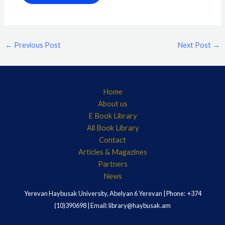
←
Previous Post
Next Post
→
Home
About us
E Book Library
All Book Library
Contact
Articles & Magazines
Partners
News
Yerevan Haybusak University, Abelyan 6 Yerevan | Phone: +374
(10)390698 | Email: library@haybusak.am