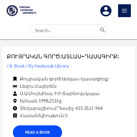
Skip
Post
MAI
to
navigation
MEN
content
Search
for:
ՔՈՒՅՐԱԿԱՆ ԳՈՐԾ:ԱՏԼԱՍ-ԴԱՍԱԳԻՐՔ:
/
A-Book
/ By
Haybusak Library
Քույրական գործ:Ատլաս-դասագիրք:
Լեզու:Հայերեն:
Ս.Ա.Մուխինա, Ի.Ի.Տարնովսկայա:
Երևան 1998,211էջ.
Տեղաբաշխում:Դասիչ-615.35,Մ-964
Հասանելիություն:5
READ A BOOK