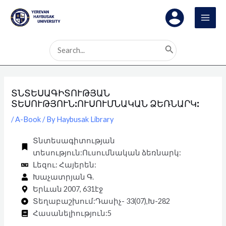
Skip
Post
MAI
to
navigation
MEN
content
Search
for:
ՏՆՏԵՍԱԳԻՏՈՒԹՅԱՆ
ՏԵՍՈՒԹՅՈՒՆ:ՈՒՍՈՒՄՆԱԿԱՆ ՁԵՌՆԱՐԿ:
/
A-Book
/ By
Haybusak Library
Տնտեսագիտության
տեսություն:Ուսումնական ձեռնարկ:
Լեզու: Հայերեն:
Խաչատրյան Գ.
Երևան 2007, 631էջ
Տեղաբաշխում:Դասիչ- 33(07),Խ-282
Հասանելիություն:5