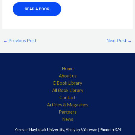
READ A BOOK
←
Previous Post
Next Post
→
Home
About us
E Book Library
All Book Library
Contact
Articles & Magazines
Partners
News
Yerevan Haybusak University, Abelyan 6 Yerevan | Phone: +374