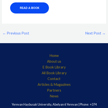
READ A BOOK
←
Previous Post
Next Post
→
Home
About us
E Book Library
All Book Library
Contact
Articles & Magazines
Partners
News
Yerevan Haybusak University, Abelyan 6 Yerevan | Phone: +374