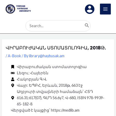
Skip
Post
MAI
to
navigation
MEN
content
Search
for:
ՎԻՐԱԲՈՒԺԱԿԱՆ ՍՏՈՄԱՏՈԼՈԳԻԱ, 2018Թ.
/
A-Book
/ By
library@haybusak.am
Վիրաբուժական ստոմատոլոգիա
Լեզու: Հայերեն
Հակոբյան Գ.Վ.
Վայր: ԵՊԲՀ, Երևան, 2018թ, 663 էջ
Աղբյուրի տվյալների համաձայն՝ ՀՏԴ
616.31:617(07), ԳՄԴ 56.6y7, Վ-680, ISBN 978-9939-
65-182-8
Վերցված է կայքից՝ https://medlib.am