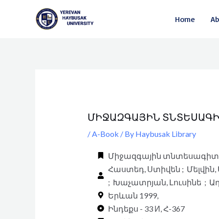
Skip
Post
Home
Ab
to
navigation
content
ՄԻՋԱԶԳԱՅԻՆ ՏՆՏԵՍԱԳԻ
/
A-Book
/ By
Haybusak Library
Միջազգային տնտեսագիտու
Հաստեդ, Ստիվեն ; Մելվին,
; Խաչատրյան, Լուսինե ; Ա
Երևան 1999,
Ինդեքս - 33 И, Հ-367