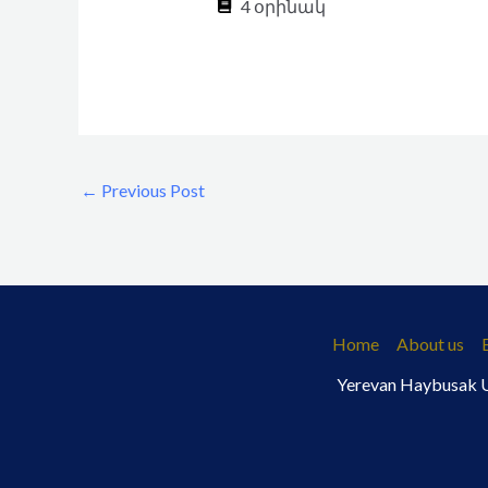
4 օրինակ
←
Previous Post
Home
About us
Yerevan Haybusak Un