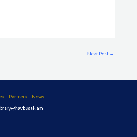
Next Post
→
es
Partners
News
 library@haybusak.am