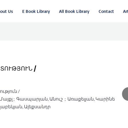
out Us
E Book Library
All Book Library
Contact
Ar
ՏՈՒԹՅՈՒՆ /
թյուն /
 Մայքլ ; Գասպարյան, Անուշ ; Առաքելյան, Կարինե
ղաբեկյան, Ալեքսանդր