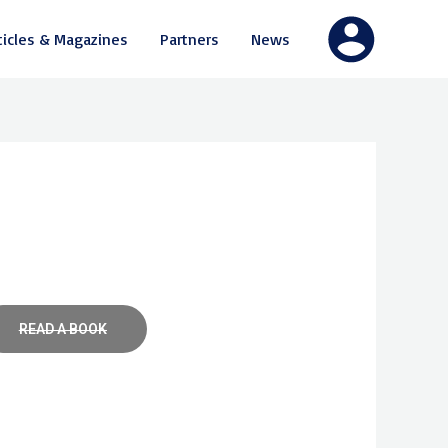
ticles & Magazines
Partners
News
READ A BOOK