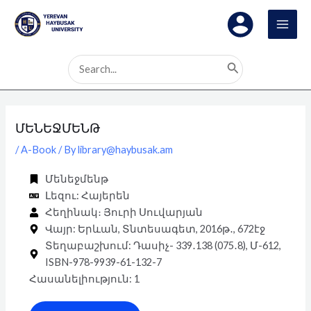
Skip
Post
MAI
to
navigation
MEN
content
Search
for:
ՄԵՆԵՋՄԵՆԹ
/
A-Book
/ By
library@haybusak.am
Մենեջմենթ
Լեզու: Հայերեն
Հեղինակ։ Յուրի Սուվարյան
Վայր: Երևան, Տնտեսագետ, 2016թ․, 672էջ
Տեղաբաշխում: Դասիչ- 339․138 (075․8), Մ-612,
ISBN-978-9939-61-132-7
Հասանելիություն: 1