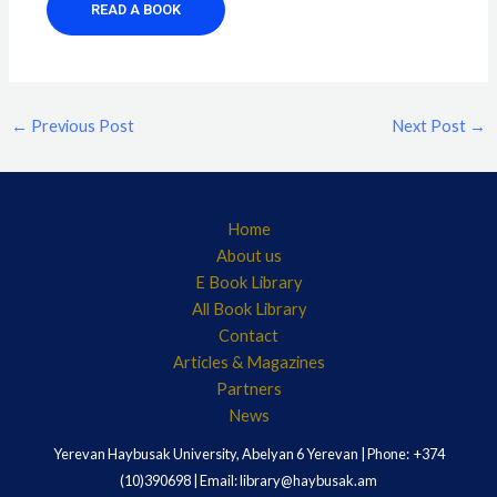
READ A BOOK
←
Previous Post
Next Post
→
Home
About us
E Book Library
All Book Library
Contact
Articles & Magazines
Partners
News
Yerevan Haybusak University, Abelyan 6 Yerevan | Phone: +374
(10)390698 | Email: library@haybusak.am