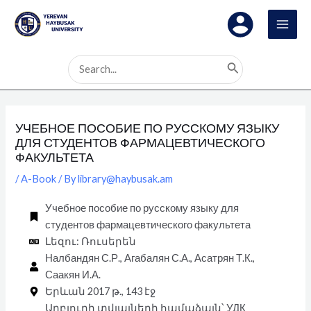
Skip
Post
MAI
to
navigation
MEN
content
Search
for:
УЧЕБНОЕ ПОСОБИЕ ПО РУССКОМУ ЯЗЫКУ
ДЛЯ СТУДЕНТОВ ФАРМАЦЕВТИЧЕСКОГО
ФАКУЛЬТЕТА
/
A-Book
/ By
library@haybusak.am
Учебное пособие по русскому языку для
студентов фармацевтического факультета
Լեզու: Ռուսերեն
Налбандян С.Р., Агабалян С.А., Асатрян Т.К.,
Саакян И.А.
Երևան 2017 թ., 143 էջ
Աղբյուրի տվյալների համաձայն՝ УДК