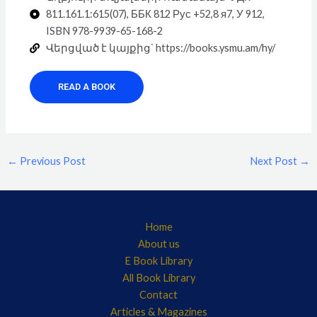
811.161.1:615(07), ББК 812 Рус +52,8 я7, У 912,
ISBN 978-9939-65-168-2
Վերցված է կայքից` https://books.ysmu.am/hy/
READ A BOOK
←
Previous Post
Next Post
→
Home
About us
E Book Library
All Book Library
Contact
Articles & Magazines