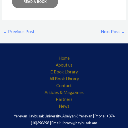
READ A BOOK
←
Previous Post
Next Post
→
Home
About us
E Book Library
All Book Library
Contact
Articles & Magazines
Partners
News
Yerevan Haybusak University, Abelyan 6 Yerevan | Phone: +374
(10)390698 | Email: library@haybusak.am