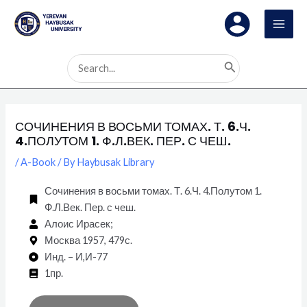
Skip
Post
MAI
to
navigation
MEN
content
Search
for:
СОЧИНЕНИЯ В ВОСЬМИ ТОМАХ. Т. 6.Ч.
4.ПОЛУТОМ 1. Ф.Л.ВЕК. ПЕР. С ЧЕШ.
/
A-Book
/ By
Haybusak Library
Сочинения в восьми томах. Т. 6.Ч. 4.Полутом 1.
Ф.Л.Век. Пер. с чеш.
Алоис Ирасек;
Москва 1957, 479с.
Инд. – И,И-77
1пр.