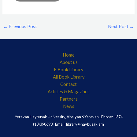
←
Previous Post
Next Post
→
Home
About us
E Book Library
All Book Library
Contact
Articles & Magazines
Partners
News
Yerevan Haybusak University, Abelyan 6 Yerevan | Phone: +374
(10)390698 | Email: library@haybusak.am