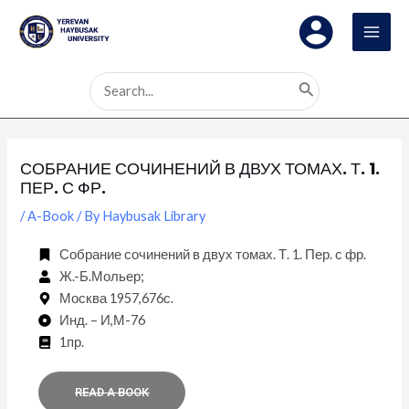
Skip
Post
MAI
to
navigation
MEN
content
Search
for:
СОБРАНИЕ СОЧИНЕНИЙ В ДВУХ ТОМАХ. Т. 1.
ПЕР. С ФР.
/
A-Book
/ By
Haybusak Library
Собрание сочинений в двух томах. Т. 1. Пер. с фр.
Ж.-Б.Мольер;
Москва 1957,676с.
Инд. – И,М-76
1пр.
READ A BOOK