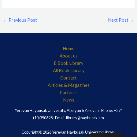
←
Previous Post
Next Post
→
Home
About us
E Book Library
All Book Library
Contact
Articles & Magazines
Partners
News
Yerevan Haybusak University, Abelyan 6 Yerevan | Phone: +374
(10)390698 | Email: library@haybusak.am
Copyright © 2026 Yerevan Haybusak University Library