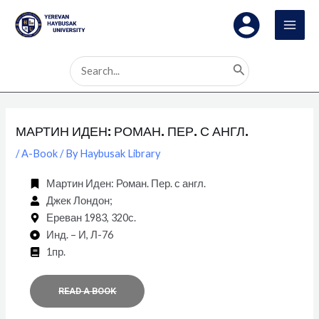
Skip
Post
MAI
to
navigation
MEN
content
Search
for:
МАРТИН ИДЕН: РОМАН. ПЕР. С АНГЛ.
/
A-Book
/ By
Haybusak Library
Мартин Иден: Роман. Пер. с англ.
Джек Лондон;
Ереван 1983, 320с.
Инд. – И, Л-76
1пр.
READ A BOOK