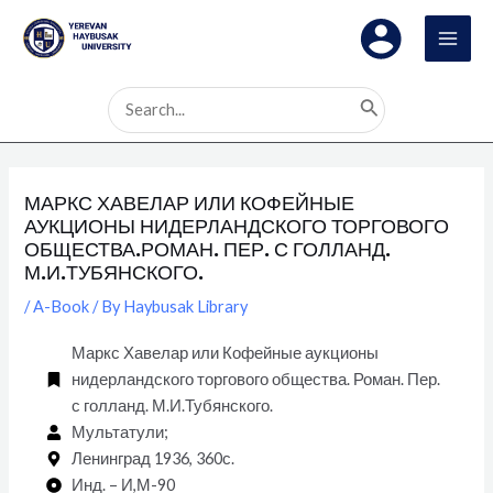
Skip
Post
MAI
to
navigation
MEN
content
Search
for:
МАРКС ХАВЕЛАР ИЛИ КОФЕЙНЫЕ
АУКЦИОНЫ НИДЕРЛАНДСКОГО ТОРГОВОГО
ОБЩЕСТВА.РОМАН. ПЕР. С ГОЛЛАНД.
М.И.ТУБЯНСКОГО.
/
A-Book
/ By
Haybusak Library
Маркс Хавелар или Кофейные аукционы
нидерландского торгового общества. Роман. Пер.
с голланд. М.И.Тубянского.
Мультатули;
Ленинград 1936, 360с.
Инд. – И,М-90