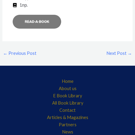
1пр.
READ A BOOK
←
Previous Post
Next Post
→
Home
About us
E Book Library
All Book Library
Contact
Articles & Magazines
Partners
News