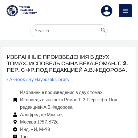
Skip
Post
MAI
to
navigation
MEN
content
Search
for:
ИЗБРАННЫЕ ПРОИЗВЕДЕНИЯ В ДВУХ
ТОМАХ. ИСПОВЕДЬ СЫНА ВЕКА.РОМАН.Т. 2.
ПЕР. С ФР.ПОД РЕДАКЦИЕЙ А.В.ФЕДОРОВА.
/
A-Book
/ By
Haybusak Library
Избранные произведения в двух томах.
Исповедь сына века.Роман.Т. 2. Пер. с фр. Под
редакцией А.В.Федорова.
Альфред де Мюссе;
Москва 1957, 672с.
Инд. – И, М-98
1пр.