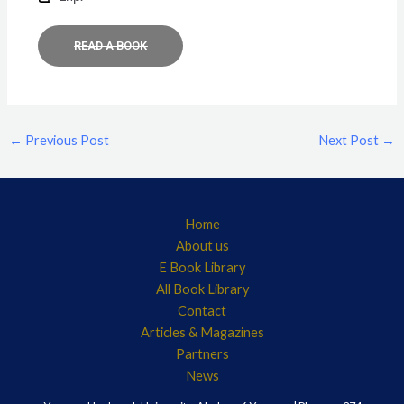
READ A BOOK
←
Previous Post
Next Post
→
Home
About us
E Book Library
All Book Library
Contact
Articles & Magazines
Partners
News