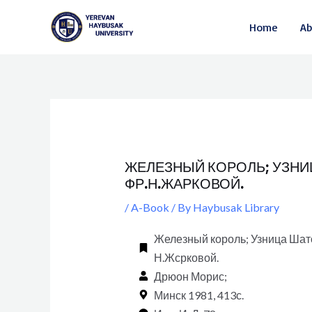
Skip
Post
Home
Ab
to
navigation
content
ЖЕЛЕЗНЫЙ КОРОЛЬ; УЗНИЦ
ФР.Н.ЖАРКОВОЙ.
/
A-Book
/ By
Haybusak Library
Железный король; Узница Шат
Н.Жсрковой.
Дрюон Морис;
Минск 1981, 413с.