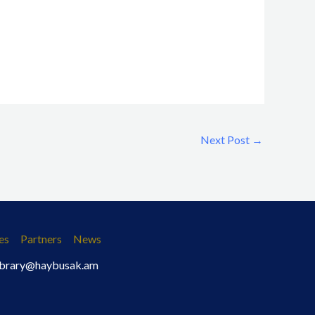
Next Post
→
es
Partners
News
 library@haybusak.am