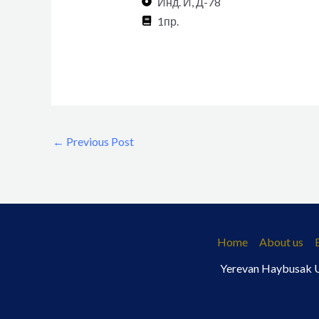
Инд. И, Д-78
1пр.
←
Previous Post
Home
About us
Yerevan Haybusak Un