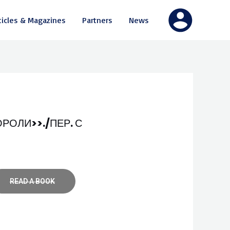
ticles & Magazines
Partners
News
РОЛИ>>./ПЕР. С
READ A BOOK