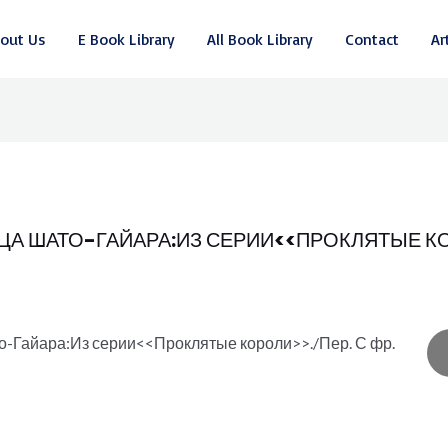
out Us
E Book Library
All Book Library
Contact
Ar
А ШАТО-ГАЙАРА:ИЗ СЕРИИ<<ПРОКЛЯТЫЕ КО
о-Гайара:Из серии<<Проклятые короли>>./Пер. С фр.