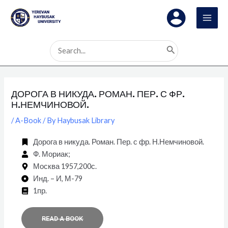
Skip
Post
MAI
to
navigation
MEN
content
Search
for:
ДОРОГА В НИКУДА. РОМАН. ПЕР. С ФР.
Н.НЕМЧИНОВОЙ.
/
A-Book
/ By
Haybusak Library
Дорога в никуда. Роман. Пер. с фр. Н.Немчиновой.
Ф. Мориак;
Москва 1957,200с.
Инд. – И, М-79
1пр.
READ A BOOK