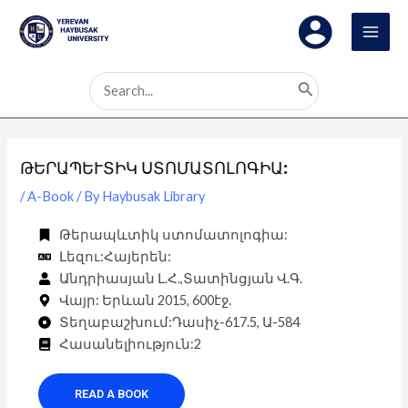
Skip
Post
MAI
to
navigation
MEN
content
Search
for:
ԹԵՐԱՊԵՒՏԻԿ ՍՏՈՄԱՏՈԼՈԳԻԱ:
/
A-Book
/ By
Haybusak Library
Թերապևտիկ ստոմատոլոգիա:
Լեզու:Հայերեն:
Անդրիասյան Լ.Հ.,Տատինցյան Վ.Գ.
Վայր: Երևան 2015, 600էջ.
Տեղաբաշխում:Դասիչ-617.5, Ա-584
Հասանելիություն:2
READ A BOOK