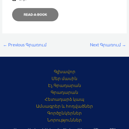
READ A BOOK
←
Previous Գրառում
Next Գրառում
→
Գլխավոր
Մեր մասին
Էլ․Գրադարան
Գրադարան
Հետադարձ կապ
Ամսագրեր և հոդվածներ
Գործընկերներ
Նորություններ