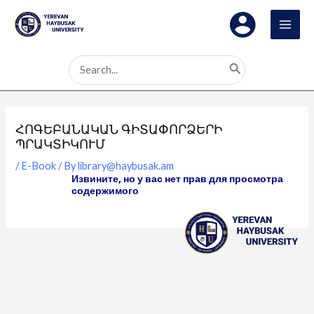
Skip
MAI
to
MEN
content
Search
for:
ՀՈԳԵԲԱՆԱԿԱՆ ԳԻՏԱՓՈՐՁԵՐԻ
ՊՐԱԿՏԻԿՈՒՄ
/
E-Book
/ By
library@haybusak.am
Извините, но у вас нет прав для просмотра
содержимого