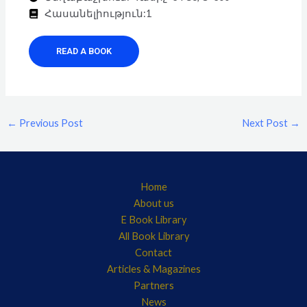
Հասանելիություն:1
READ A BOOK
←
Previous Post
Next Post
→
Home
About us
E Book Library
All Book Library
Contact
Articles & Magazines
Partners
News