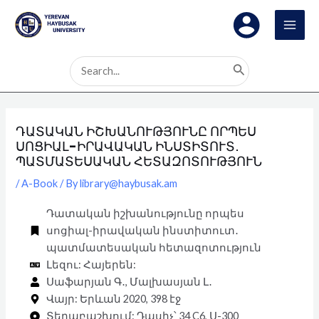
Skip
Post
MAI
to
navigation
MEN
content
Search
for:
ԴԱՏԱԿԱՆ ԻՇԽԱՆՈՒԹՅՈՒՆԸ ՈՐՊԵՍ
ՍՈՑԻԱԼ-ԻՐԱՎԱԿԱՆ ԻՆՍՏԻՏՈՒՏ․
ՊԱՏՄԱՏԵՍԱԿԱՆ ՀԵՏԱԶՈՏՈՒԹՅՈՒՆ
/
A-Book
/ By
library@haybusak.am
Դատական իշխանությունը որպես
սոցիալ-իրավական ինստիտուտ․
պատմատեսական հետազոտություն
Լեզու: Հայերեն:
Սաֆարյան Գ․, Մալխասյան Լ․
Վայր: Երևան 2020, 398 էջ
Տեղաբաշխում: Դասիչ՝ 34 C6, Ս-300