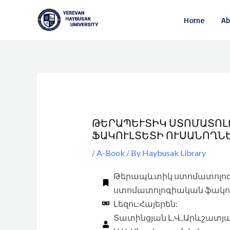
Skip
Post
Home
Ab
to
navigation
content
ԹԵՐԱՊԵՒՏԻԿ ՍՏՈՄԱՏՈԼ
ԱԿՈՒԼՏԵՏԻ ՈՒՍԱՆՈՂՆԵ
/
A-Book
/ By
Haybusak Library
Թերապևտիկ ստոմատոլոգ
ստոմատոլոգիական ֆակու
Լեզու:Հայերեն:
Տատինցյան Լ.Վ.,Արևշատյան