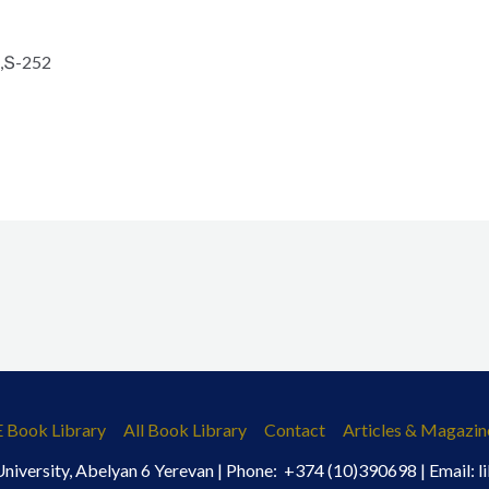
Տ-252
E Book Library
All Book Library
Contact
Articles & Magazin
iversity, Abelyan 6 Yerevan | Phone: +374 (10)390698 | Email: