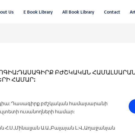
out Us
E Book Library
All Book Library
Contact
Ar
ՈԳԻԱ:ԴԱՍԱԳԻՐՔ ԲԺՇԿԱԿԱՆ ՀԱՄԱԼՍԱՐԱՆԻ
ՐԻ ՀԱՄԱՐ:
իա: Դասագիրք բժշկական համալսարանի
լտետի ուսանողների համար:
 Հ.Ս.,Մինալյան Ա.Ա.,Բալայան Լ.Վ.,Աղաջանյան