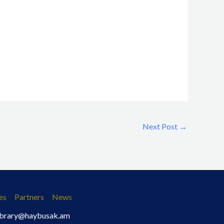
Next Post
→
es
Partners
News
 library@haybusak.am