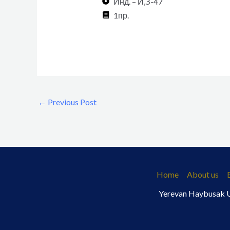
Инд. – И,З-47
1пр.
←
Previous Post
Home
About us
Yerevan Haybusak Un