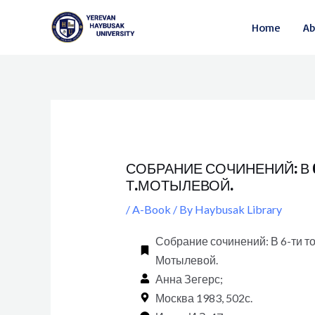
Skip
Post
Home
Ab
to
navigation
content
СОБРАНИЕ СОЧИНЕНИЙ: В 6
Т.МОТЫЛЕВОЙ.
/
A-Book
/ By
Haybusak Library
Собрание сочинений: В 6-ти том
Мотылевой.
Анна Зегерс;
Москва 1983, 502с.