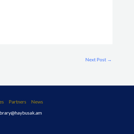
Next Post
→
es
Partners
News
 library@haybusak.am