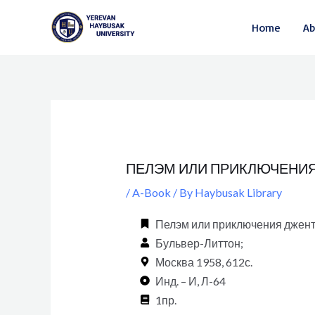
Skip
Post
Home
Ab
to
navigation
content
ПЕЛЭМ ИЛИ ПРИКЛЮЧЕНИЯ 
/
A-Book
/ By
Haybusak Library
Пелэм или приключения джентл
Бульвер-Литтон;
Москва 1958, 612с.
Инд. – И, Л-64
1пр.