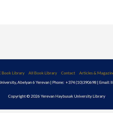
E Book Library
All Book Library
Contact
Articles & Magazin
iversity, Abelyan 6 Yerevan | Phone: +374 (10)390698 | Email:
Copyright © 2026 Yerevan Haybusak University Library