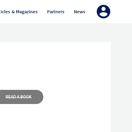
ticles & Magazines
Partners
News
READ A BOOK