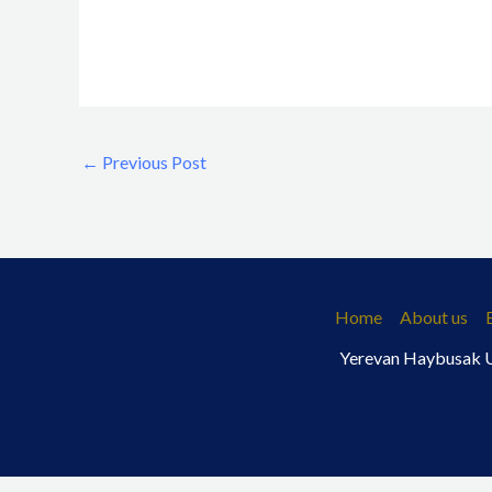
←
Previous Post
Home
About us
Yerevan Haybusak Un