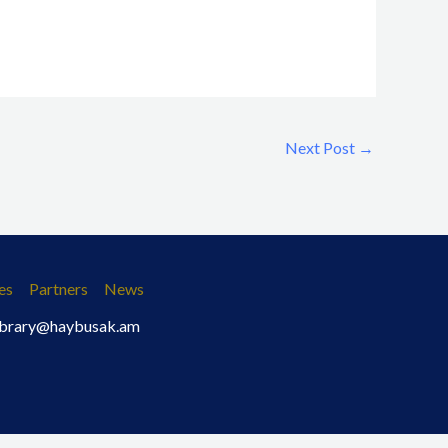
Next Post
→
es
Partners
News
 library@haybusak.am