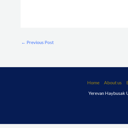
←
Previous Post
Home
About us
Yerevan Haybusak Un