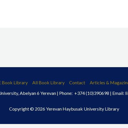
E Book Library
All Book Library
Contact
Articles & Magazin
iversity, Abelyan 6 Yerevan | Phone: +374 (10)390698 | Email:
Copyright © 2026 Yerevan Haybusak University Library