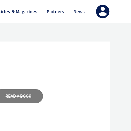
ticles & Magazines
Partners
News
READ A BOOK