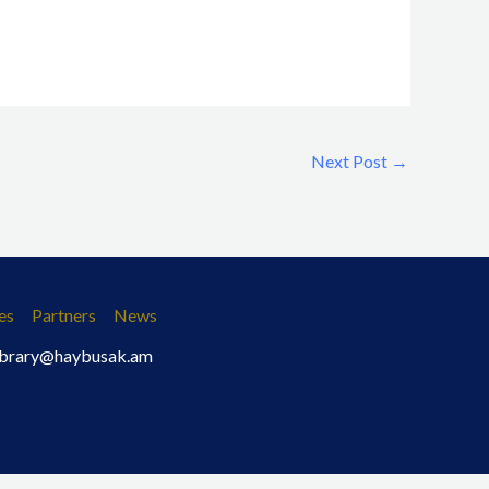
Next Post
→
es
Partners
News
 library@haybusak.am