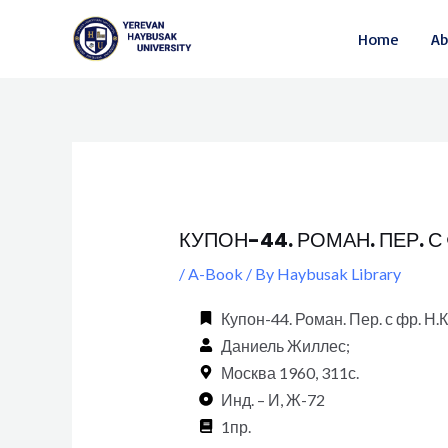
Skip
Post
Home
Ab
to
navigation
content
КУПОН-44. РОМАН. ПЕР. С
/
A-Book
/ By
Haybusak Library
Купон-44. Роман. Пер. с фр. Н
Даниель Жиллес;
Москва 1960, 311с.
Инд. – И, Ж-72
1пр.